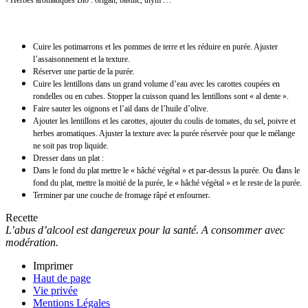
Cuire les potimarrons et les pommes de terre et les réduire en purée. Ajuster
l’assaisonnement et la texture.
Réserver une partie de la purée.
Cuire les lentillons dans un grand volume d’eau avec les carottes coupées en
rondelles ou en cubes. Stopper la cuisson quand les lentillons sont « al dente ».
Faire sauter les oignons et l’ail dans de l’huile d’olive.
Ajouter les lentillons et les carottes, ajouter du coulis de tomates, du sel, poivre et
herbes
aromatiques. Ajuster la texture avec la purée réservée pour que le mélange
ne soit pas trop liquide.
Dresser dans un plat :
d
Dans le fond du plat mettre le « hâché végétal » et par-dessus la purée.
Ou
ans le
fond du plat, mettre la moitié de la purée, le « hâché végétal » et le reste de la purée.
Terminer par une couche de fromage râpé et enfourner
.
Recette
L’abus d’alcool est dangereux pour la santé. A consommer avec
modération.
Imprimer
Haut de page
Vie privée
Mentions Légales