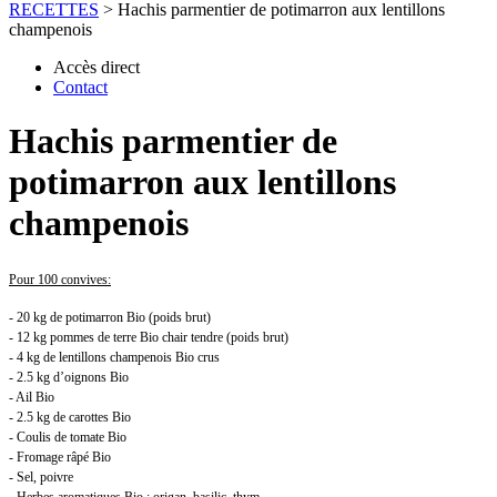
RECETTES
>
Hachis parmentier de potimarron aux lentillons
champenois
Accès direct
Contact
Hachis parmentier de
potimarron aux lentillons
champenois
Pour 100 convives:
- 20 kg de potimarron Bio (poids brut)
- 12 kg pommes de terre Bio chair tendre (poids brut)
- 4 kg de lentillons champenois Bio crus
- 2.5 kg d’oignons Bio
- Ail Bio
- 2.5 kg de carottes Bio
- Coulis de tomate Bio
- Fromage râpé Bio
- Sel, poivre
- Herbes aromatiques Bio : origan, basilic, thym …